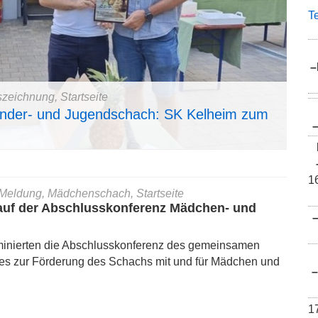
T
–
szeichnung, Startseite
Kinder- und Jugendschach: SK Kelheim zum
01.0
Bun
1
Meldung, Mädchenschach, Startseite
auf der Abschlusskonferenz Mädchen- und
minierten die Abschlusskonferenz des gemeinsamen
es zur Förderung des Schachs mit und für Mädchen und
–
1