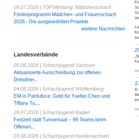
Fr
09.07.2026
| TOP Meldung, Mädchenschach
Sc
Sc
Förderprogramm Mädchen- und Frauenschach
Ve
2026 - Die ausgewählten Projekte
La
weitere Nachrichten
Ko
eu
2
Landesverbände
„S
Fa
05.08.2026 | Schachjugend Sachsen
ch
Aktualisierte Ausschreibung zur offenen
Dresdner...
1
04.08.2026 | Schachjugend Württemberg
In
Id
EM in Pardubice: Gold für Yuefan Chen und
ei
Tiffany Tu,...
ch
26.07.2026 | Schachjugend Baden
Festzelt statt Turniersaal – 99 Teams beim
Offenen...
03.08.2026 | Schachjugend Niedersachsen