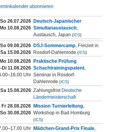
erminkalender abonnieren
So
26.07.2026
Deutsch-Japanischer
Mo
10.08.2026
Simultanaustausch
,
Austausch, Japan
(
ICS
)
So
09.08.2026
DSJ-Sommercamp
, Freizeit in
8.2026
| TOP Meldung, BFD/FSJ, Startseite
–
Sa
15.08.2026
Rosdorf-Dahlenrode
(
ICS
)
desfreiwilligendienst bei der DSJ: Jetzt bewerben!
Mo
10.08.2026
Praktische Prüfung
–
Di
11.08.2026
Schachtrainingspatent
,
6.00–16.00 Uhr
Seminar in Rosdorf-
Dahlenrode
(
ICS
)
–
Sa
15.08.2026
Zahlungsfrist
Deutsche
Ländermeisterschaft
Fr
28.08.2026
Mission Turnierleitung
,
So
30.08.2026
Workshop in Bad Homburg
(
ICS
)
7.00–17.00 Uhr
Mädchen-Grand-Prix Finale
,