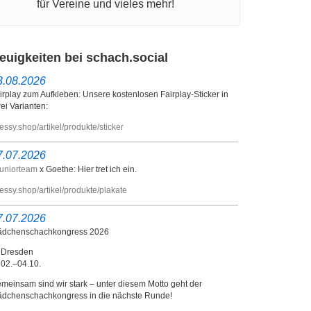
für Vereine und vieles mehr!
euigkeiten bei schach.social
3.08.2026
irplay zum Aufkleben: Unsere kostenlosen Fairplay-Sticker in
ei Varianten:
essy.shop/artikel/produkte/sticker
7.07.2026
uniorteam
x Goethe: Hier tret ich ein.
essy.shop/artikel/produkte/plakate
7.07.2026
dchenschachkongress 2026
 Dresden
 02.–04.10.
meinsam sind wir stark – unter diesem Motto geht der
dchenschachkongress in die nächste Runde!