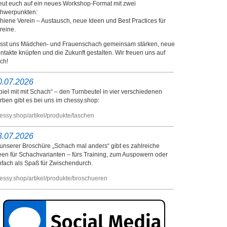
eut euch auf ein neues Workshop-Format mit zwei
hwerpunkten:
hiene Verein – Austausch, neue Ideen und Best Practices für
reine.
sst uns Mädchen- und Frauenschach gemeinsam stärken, neue
ntakte knüpfen und die Zukunft gestalten. Wir freuen uns auf
ch!
0.07.2026
piel mit mit Schach“ – den Turnbeutel in vier verschiedenen
rben gibt es bei uns im chessy.shop:
essy.shop/artikel/produkte/taschen
3.07.2026
 unserer Broschüre „Schach mal anders“ gibt es zahlreiche
een für Schachvarianten – fürs Training, zum Auspowern oder
nfach als Spaß für Zwischendurch.
essy.shop/artikel/produkte/broschueren