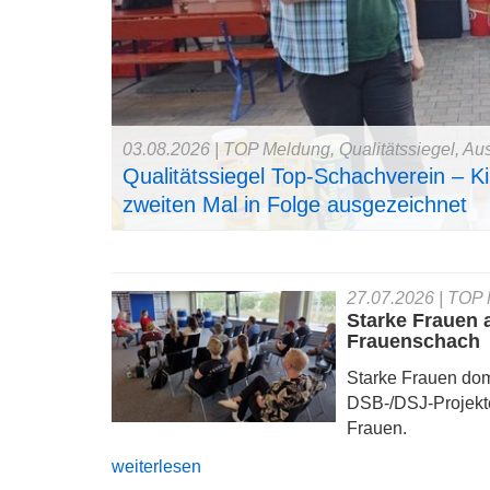
seite
03.08.2026
| TOP Meldung, Qualitätssiegel, Au
1.08.
Qualitätssiegel Top-Schachverein – 
zweiten Mal in Folge ausgezeichnet
27.07.2026
| TOP 
Starke Frauen 
Frauenschach
Starke Frauen do
DSB-/DSJ-Projekt
Frauen.
weiterlesen